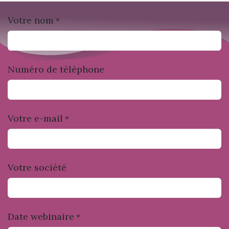
Votre nom
*
Numéro de téléphone
Votre e-mail
*
Votre société
Date webinaire
*